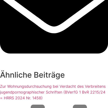
Ähnliche Beiträge
Zur Wohnungsdurchsuchung bei Verdacht des Verbreitens
jugendpornographischer Schriften (BVerfG 1 BvR 2215/24
= HRRS 2024 Nr. 1458)