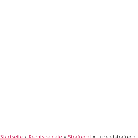
Startseite
»
Rechtsgebiete
»
Strafrecht
»
Jugendstrafrecht